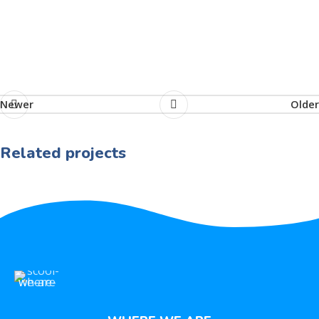
Newer
Older
Related projects
Rhoncus quisque sollicitudin
Decor